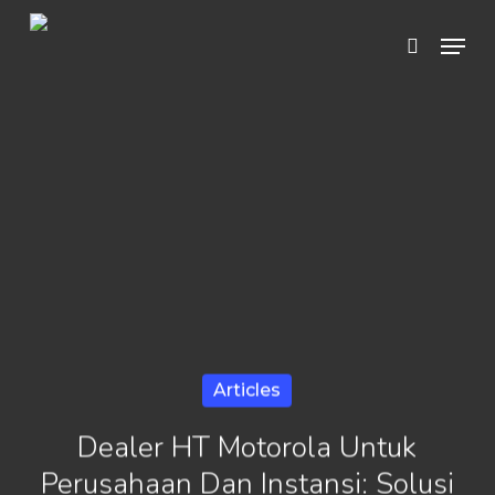
Skip
Menu
search
to
Close
main
Menu
content
Articles
Dealer HT Motorola Untuk
Perusahaan Dan Instansi: Solusi