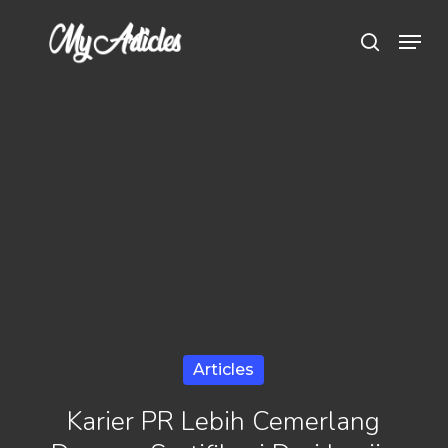
Skip
Menu
search
to
main
content
Articles
Karier PR Lebih Cemerlang