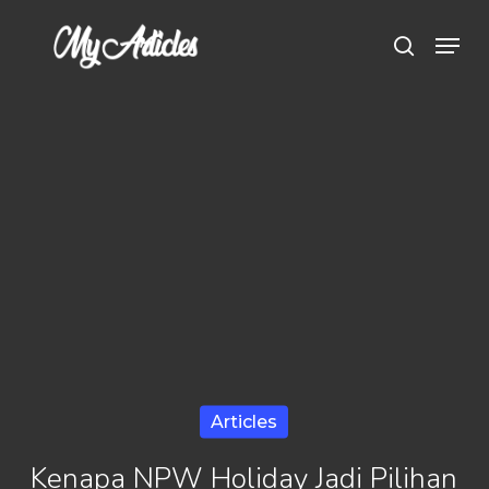
Skip
Menu
search
to
main
content
Articles
Kenapa NPW Holiday Jadi Pilihan