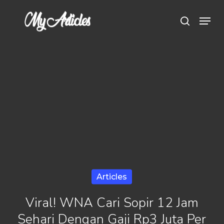
Skip
Menu
search
to
main
content
Articles
Viral! WNA Cari Sopir 12 Jam
Sehari Dengan Gaji Rp3 Juta Per